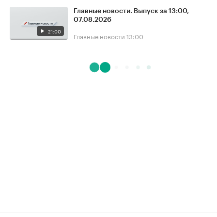
Главные новости. Выпуск за 13:00,
07.08.2026
21:00
Главные новости
13:00