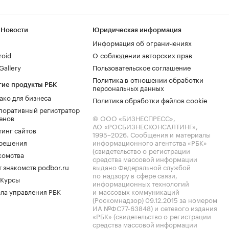
 Новости
Юридическая информация
Информация об ограничениях
roid
О соблюдении авторских прав
allery
Пользовательское соглашение
Политика в отношении обработки
гие продукты РБК
персональных данных
ако для бизнеса
Политика обработки файлов cookie
поративный регистратор
енов
© ООО «БИЗНЕСПРЕСС»,
АО «РОСБИЗНЕСКОНСАЛТИНГ»,
тинг сайтов
1995–2026
. Сообщения и материалы
.решения
информационного агентства «РБК»
(свидетельство о регистрации
комства
средства массовой информации
 знакомств podbor.ru
выдано Федеральной службой
по надзору в сфере связи,
 Курсы
информационных технологий
ла управления РБК
и массовых коммуникаций
(Роскомнадзор) 09.12.2015 за номером
ИА №ФС77-63848) и сетевого издания
«РБК» (свидетельство о регистрации
средства массовой информации