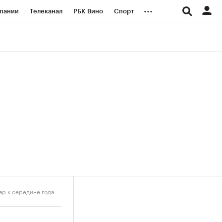
...
пании
Телеканал
РБК Вино
Спорт
ые проекты
Город
Стиль
Крипто
Спецпроекты СПб
логии и медиа
Финансы
ар к середине года