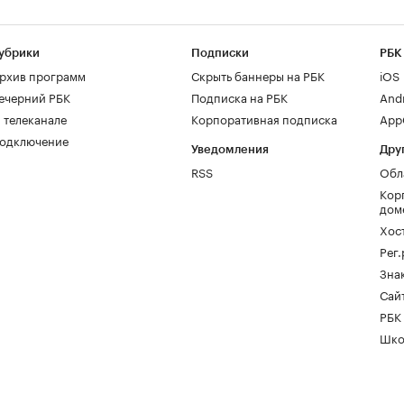
убрики
Подписки
РБК
рхив программ
Скрыть баннеры на РБК
iOS
ечерний РБК
Подписка на РБК
And
 телеканале
Корпоративная подписка
AppG
одключение
Уведомления
Дру
RSS
Обл
Кор
дом
Хос
Рег
Зна
Сайт
РБК
Шко