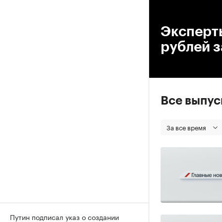
00
Эксперт
рублей з
Все выпу
За все время
Путин подписал указ о создании