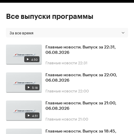
Все выпуски программы
За все время
Главные новости. Выпуск за 22:31,
06.08.2026
4:50
Главные новости
22:31
Главные новости. Выпуск за 22:00,
06.08.2026
5:18
Главные новости
22:00
Главные новости. Выпуск за 21:00,
06.08.2026
4:51
Главные новости
21:00
Главные новости. Выпуск за 18:45,