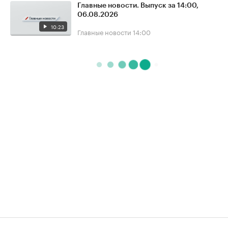
Главные новости. Выпуск за 14:00,
06.08.2026
10:23
Главные новости
14:00