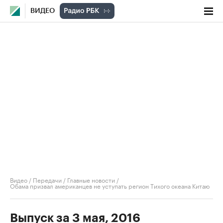
ВИДЕО
Видео
/
Передачи
/
Главные новости
/
Обама призвал американцев не уступать регион Тихого океана Китаю
Выпуск за 3 мая, 2016