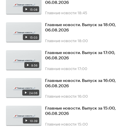
06.08.2026
15:08
Главные новости
18:45
Главные новости. Выпуск за 18:00,
06.08.2026
15:03
Главные новости
18:00
Главные новости. Выпуск за 17:00,
06.08.2026
9:56
Главные новости
17:00
Главные новости. Выпуск за 16:00,
06.08.2026
24:06
Главные новости
16:00
Главные новости. Выпуск за 15:00,
06.08.2026
10:39
Главные новости
15:00