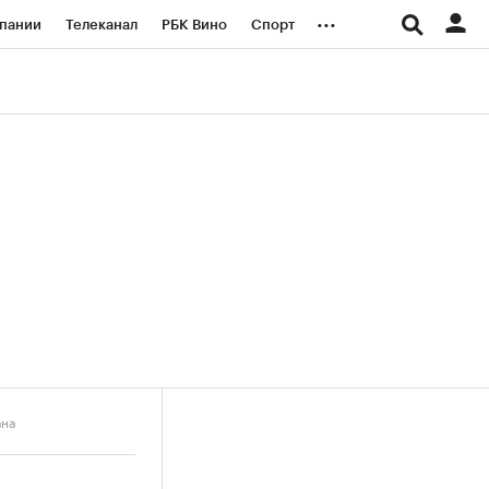
...
пании
Телеканал
РБК Вино
Спорт
ые проекты
Город
Стиль
Крипто
Спецпроекты СПб
логии и медиа
Финансы
ана