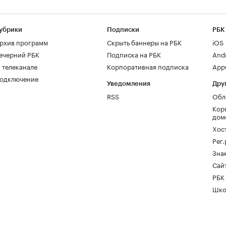
убрики
Подписки
РБК
рхив программ
Скрыть баннеры на РБК
iOS
ечерний РБК
Подписка на РБК
And
 телеканале
Корпоративная подписка
AppG
одключение
Уведомления
Дру
RSS
Обл
Кор
дом
Хос
Рег
Зна
Сайт
РБК
Шко