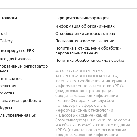
 Новости
Юридическая информация
Информация об ограничениях
roid
О соблюдении авторских прав
allery
Пользовательское соглашение
Политика в отношении обработки
гие продукты РБК
персональных данных
ако для бизнеса
Политика обработки файлов cookie
поративный регистратор
енов
© ООО «БИЗНЕСПРЕСС»,
АО «РОСБИЗНЕСКОНСАЛТИНГ»,
тинг сайтов
1995–2026
. Сообщения и материалы
.решения
информационного агентства «РБК»
(свидетельство о регистрации
комства
средства массовой информации
 знакомств podbor.ru
выдано Федеральной службой
по надзору в сфере связи,
 Курсы
информационных технологий
ла управления РБК
и массовых коммуникаций
(Роскомнадзор) 09.12.2015 за номером
ИА №ФС77-63848) и сетевого издания
«РБК» (свидетельство о регистрации
средства массовой информации