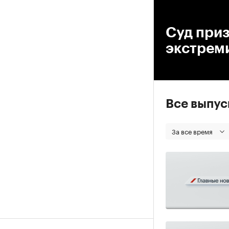
00
Суд при
экстрем
Все выпу
За все время