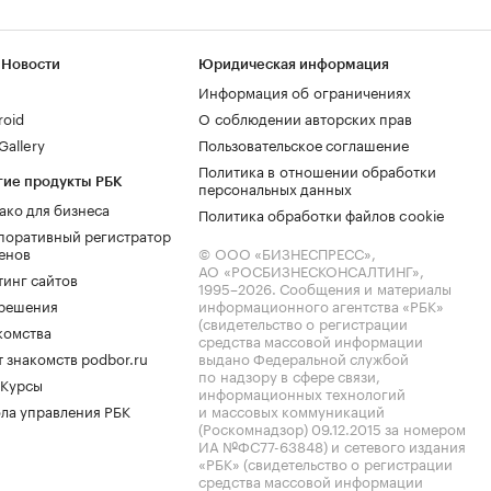
 Новости
Юридическая информация
Информация об ограничениях
roid
О соблюдении авторских прав
allery
Пользовательское соглашение
Политика в отношении обработки
гие продукты РБК
персональных данных
ако для бизнеса
Политика обработки файлов cookie
поративный регистратор
енов
© ООО «БИЗНЕСПРЕСС»,
АО «РОСБИЗНЕСКОНСАЛТИНГ»,
тинг сайтов
1995–2026
. Сообщения и материалы
.решения
информационного агентства «РБК»
(свидетельство о регистрации
комства
средства массовой информации
 знакомств podbor.ru
выдано Федеральной службой
по надзору в сфере связи,
 Курсы
информационных технологий
ла управления РБК
и массовых коммуникаций
(Роскомнадзор) 09.12.2015 за номером
ИА №ФС77-63848) и сетевого издания
«РБК» (свидетельство о регистрации
средства массовой информации