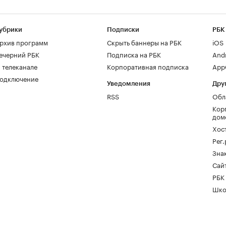
убрики
Подписки
РБК
рхив программ
Скрыть баннеры на РБК
iOS
ечерний РБК
Подписка на РБК
And
 телеканале
Корпоративная подписка
AppG
одключение
Уведомления
Дру
RSS
Обл
Кор
дом
Хос
Рег
Зна
Сайт
РБК
Шко