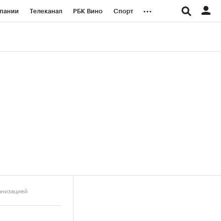
...
пании
Телеканал
РБК Вино
Спорт
ые проекты
Город
Стиль
Крипто
Спецпроекты СПб
логии и медиа
Финансы
анизацией