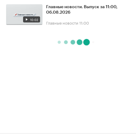
Главные новости. Выпуск за 11:00,
06.08.2026
10:02
Главные новости
11:00