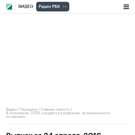
ВИДЕО
Видео
/
Передачи
/
Главные новости
/
В.Алекперов: ОПЕК нуждается в реформе, её возможности
исчерпаны