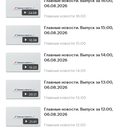
Главные новости. Выпуск за 16:00,
06.08.2026
24:06
Главные новости
16:00
Главные новости. Выпуск за 15:00,
06.08.2026
10:39
Главные новости
15:00
Главные новости. Выпуск за 14:00,
06.08.2026
10:23
Главные новости
14:00
Главные новости. Выпуск за 13:00,
06.08.2026
20:21
Главные новости
13:00
Главные новости. Выпуск за 12:00,
06.08.2026
21:01
Главные новости
12:00