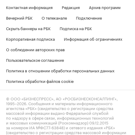
Контактная информация
Редакция
Архив программ
Вечерний РБК
О телеканале
Подключение
Скрыть баннеры на РБК
Подписка на РБК
Корпоративная подписка
Информация об ограничениях
О соблюдении авторских прав
Пользовательское соглашение
Политика в отношении обработки персональных данных
Политика обработки файлов cookie
© ООО «БИЗНЕСПРЕСС», АО «РОСБИЗНЕСКОНСАЛТИНГ»,
1995–2026
. Сообщения и материалы информационного
агентства «РБК» (свидетельство о регистрации средства
массовой информации выдано Федеральной службой
по надзору в сфере связи, информационных технологий
и массовых коммуникаций (Роскомнадзор) 09.12.2015
за номером ИА №ФС77-63848) и сетевого издания «РБК»
(свидетельство о регистрации средства массовой информации