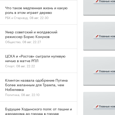
Что такое медленная жизнь и какую
роль в этом играет дерево
РБК и Старквуд, 08 авг, 22:30
Умер советский и молдавский
режиссер Борис Конунов
Общество, 08 авг, 22:27
ЦСКА и «Ростов» сыграли нулевую
ничью в матче РПЛ
Спорт, 08 авг, 22:22
Клинтон назвала одобрение Путина
более желанным для Трампа, чем
Нобелевка
Политика, 08 авг, 22:10
Будущее Ходынского поля: от пашни и
аэродрома до города в городе