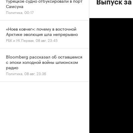
турецкое судно отбуксировали в порт
Выпуск за
Самсуна
Политика, 00:17
«Ноев ковчег»: почему в восточной
Арктике эволюция шла непрерывно
РБК и УК Первая, 08 авг, 23:45
Bloomberg рассказал об оставшемся
с эпохи холодной войны шпионском
радио
Политика, 08 авг, 23:36