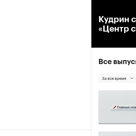
00
Кудрин с
«Центр 
Все выпу
За все время