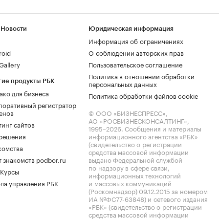
 Новости
Юридическая информация
Информация об ограничениях
roid
О соблюдении авторских прав
allery
Пользовательское соглашение
Политика в отношении обработки
гие продукты РБК
персональных данных
ако для бизнеса
Политика обработки файлов cookie
поративный регистратор
енов
© ООО «БИЗНЕСПРЕСС»,
АО «РОСБИЗНЕСКОНСАЛТИНГ»,
тинг сайтов
1995–2026
. Сообщения и материалы
.решения
информационного агентства «РБК»
(свидетельство о регистрации
комства
средства массовой информации
 знакомств podbor.ru
выдано Федеральной службой
по надзору в сфере связи,
 Курсы
информационных технологий
ла управления РБК
и массовых коммуникаций
(Роскомнадзор) 09.12.2015 за номером
ИА №ФС77-63848) и сетевого издания
«РБК» (свидетельство о регистрации
средства массовой информации