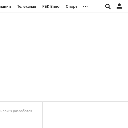
...
пании
Телеканал
РБК Вино
Спорт
ые проекты
Город
Стиль
Крипто
Спецпроекты СПб
логии и медиа
Финансы
ических разработок