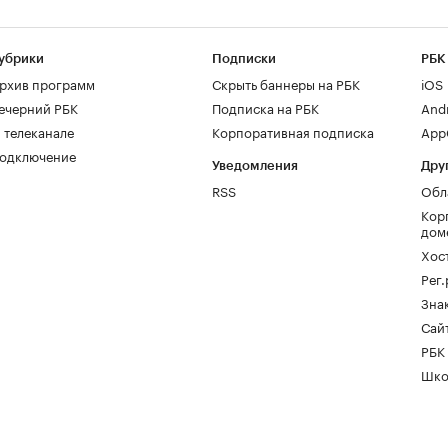
убрики
Подписки
РБК
рхив программ
Скрыть баннеры на РБК
iOS
ечерний РБК
Подписка на РБК
And
 телеканале
Корпоративная подписка
AppG
одключение
Уведомления
Дру
RSS
Обл
Кор
дом
Хос
Рег
Зна
Сайт
РБК
Шко