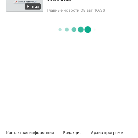
11:43
Главные новости
08 авг, 10:36
Контактная информация
Редакция
Архив программ