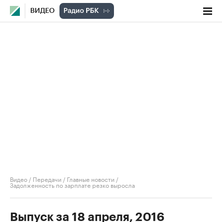
ВИДЕО
Видео
/
Передачи
/
Главные новости
/
Задолженность по зарплате резко выросла
Выпуск за 18 апреля, 2016