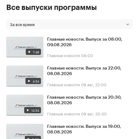
Все выпуски программы
За все время
Главные новости. Выпуск за 08:00,
09.08.2026
7:48
Главные новости
08:00
Главные новости. Выпуск за 22:00,
08.08.2026
4:54
Главные новости
08 авг, 22:00
Главные новости. Выпуск за 20:30,
08.08.2026
14:54
Главные новости
08 авг, 20:30
Главные новости. Выпуск за 19:00,
08.08.2026