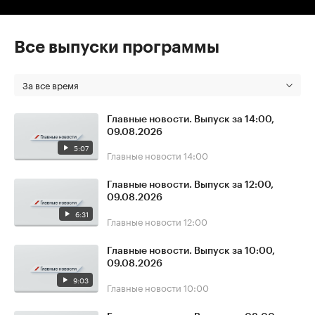
Все выпуски программы
За все время
Главные новости. Выпуск за 14:00,
09.08.2026
5:07
Главные новости
14:00
Главные новости. Выпуск за 12:00,
09.08.2026
6:31
Главные новости
12:00
Главные новости. Выпуск за 10:00,
09.08.2026
9:03
Главные новости
10:00