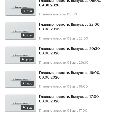
Главные новости. Выпуск за 08:00,
09.08.2026
7:48
Главные новости
08:00
Главные новости. Выпуск за 22:00,
08.08.2026
4:54
Главные новости
08 авг, 22:00
Главные новости. Выпуск за 20:30,
08.08.2026
14:54
Главные новости
08 авг, 20:30
Главные новости. Выпуск за 19:00,
08.08.2026
5:00
Главные новости
08 авг, 19:00
Главные новости. Выпуск за 17:00,
08.08.2026
5:23
Главные новости
08 авг, 17:00