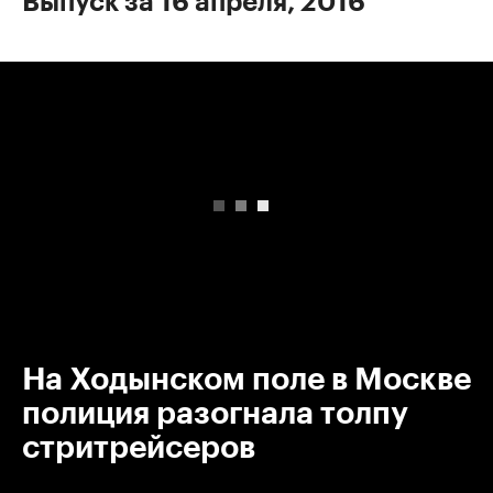
Выпуск за 16 апреля, 2016
00:00
/
00:00
На Ходынском поле в Москве
полиция разогнала толпу
стритрейсеров