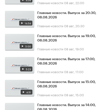
4:54
Главные новости
08 авг, 22:00
Главные новости. Выпуск за 20:30,
08.08.2026
14:54
Главные новости
08 авг, 20:30
Главные новости. Выпуск за 19:00,
08.08.2026
5:00
Главные новости
08 авг, 19:00
Главные новости. Выпуск за 17:00,
08.08.2026
5:23
Главные новости
08 авг, 17:00
Главные новости. Выпуск за 15:00,
08.08.2026
4:51
Главные новости
08 авг, 15:00
Главные новости. Выпуск за 14:00,
08.08.2026