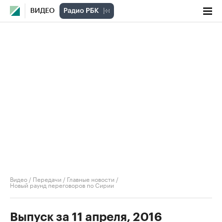
ВИДЕО
Видео
/
Передачи
/
Главные новости
/
Новый раунд переговоров по Сирии
Выпуск за 11 апреля, 2016