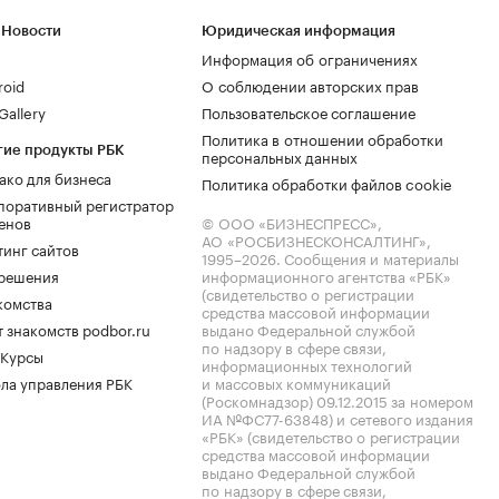
 Новости
Юридическая информация
Информация об ограничениях
roid
О соблюдении авторских прав
allery
Пользовательское соглашение
Политика в отношении обработки
гие продукты РБК
персональных данных
ако для бизнеса
Политика обработки файлов cookie
поративный регистратор
енов
© ООО «БИЗНЕСПРЕСС»,
АО «РОСБИЗНЕСКОНСАЛТИНГ»,
тинг сайтов
1995–2026
. Сообщения и материалы
.решения
информационного агентства «РБК»
(свидетельство о регистрации
комства
средства массовой информации
 знакомств podbor.ru
выдано Федеральной службой
по надзору в сфере связи,
 Курсы
информационных технологий
ла управления РБК
и массовых коммуникаций
(Роскомнадзор) 09.12.2015 за номером
ИА №ФС77-63848) и сетевого издания
«РБК» (свидетельство о регистрации
средства массовой информации
выдано Федеральной службой
по надзору в сфере связи,