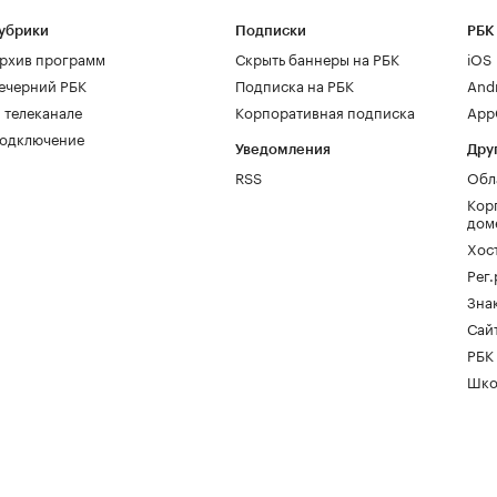
убрики
Подписки
РБК
рхив программ
Скрыть баннеры на РБК
iOS
ечерний РБК
Подписка на РБК
And
 телеканале
Корпоративная подписка
AppG
одключение
Уведомления
Дру
RSS
Обл
Кор
дом
Хос
Рег
Зна
Сайт
РБК
Шко