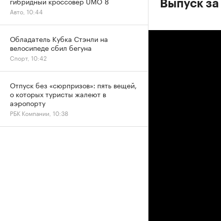
гибридный кроссовер UMO 8
Выпуск за
Авто, 10:44
Обладатель Кубка Стэнли на
велосипеде сбил бегуна
Спорт, 10:42
Отпуск без «сюрпризов»: пять вещей,
о которых туристы жалеют в
аэропорту
РБК Компании, 10:38