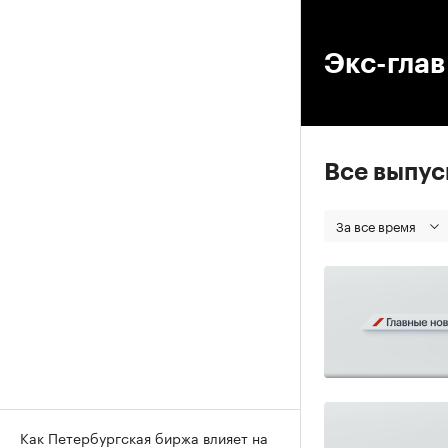
00
Экс-гла
Все выпу
За все время
Как Петербургская биржа влияет на