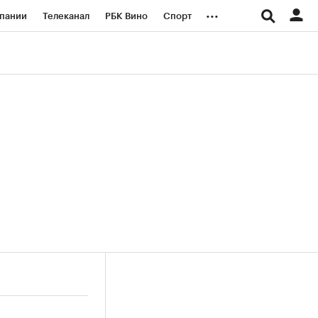
...
пании
Телеканал
РБК Вино
Спорт
ые проекты
Город
Стиль
Крипто
Спецпроекты СПб
логии и медиа
Финансы