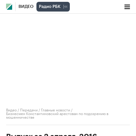
ВИДЕО
Видео
/
Передачи
/
Главные новости
/
Бизнесмен Константиновский арестован по подозрению в
мошенничестве