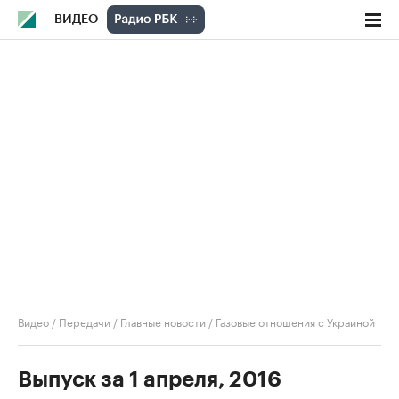
ВИДЕО
Видео
/
Передачи
/
Главные новости
/
Газовые отношения с Украиной
Выпуск за 1 апреля, 2016