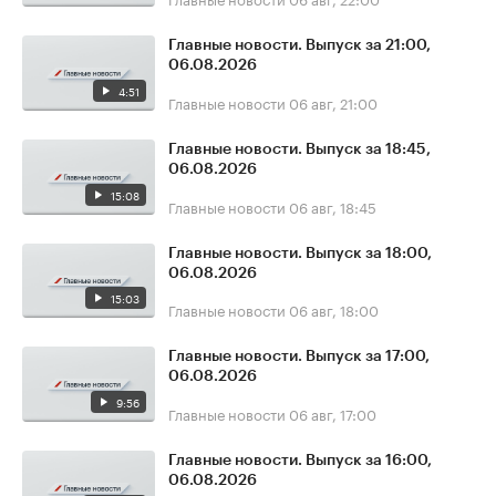
Главные новости. Выпуск за 21:00,
06.08.2026
4:51
Главные новости
06 авг, 21:00
Главные новости. Выпуск за 18:45,
06.08.2026
15:08
Главные новости
06 авг, 18:45
Главные новости. Выпуск за 18:00,
06.08.2026
15:03
Главные новости
06 авг, 18:00
Главные новости. Выпуск за 17:00,
06.08.2026
9:56
Главные новости
06 авг, 17:00
Главные новости. Выпуск за 16:00,
06.08.2026