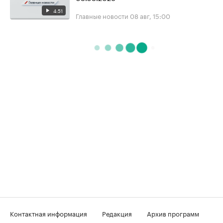
4:51
Главные новости
08 авг, 15:00
Контактная информация
Редакция
Архив программ