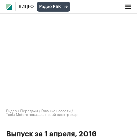
ВИДЕО
Видео
/
Передачи
/
Главные новости
/
Tesla Motors показала новый электрокар
Выпуск за 1 апреля, 2016