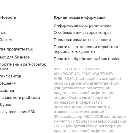
 Новости
Юридическая информация
Информация об ограничениях
roid
О соблюдении авторских прав
allery
Пользовательское соглашение
Политика в отношении обработки
гие продукты РБК
персональных данных
ако для бизнеса
Политика обработки файлов cookie
поративный регистратор
енов
© ООО «БИЗНЕСПРЕСС»,
АО «РОСБИЗНЕСКОНСАЛТИНГ»,
тинг сайтов
1995–2026
. Сообщения и материалы
.решения
информационного агентства «РБК»
(свидетельство о регистрации
комства
средства массовой информации
 знакомств podbor.ru
выдано Федеральной службой
по надзору в сфере связи,
 Курсы
информационных технологий
ла управления РБК
и массовых коммуникаций
(Роскомнадзор) 09.12.2015 за номером
ИА №ФС77-63848) и сетевого издания
«РБК» (свидетельство о регистрации
средства массовой информации