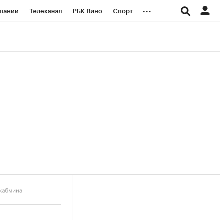
...
пании
Телеканал
РБК Вино
Спорт
ые проекты
Город
Стиль
Крипто
Спецпроекты СПб
логии и медиа
Финансы
кабмина