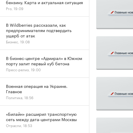
бензину. Карта и актуальная ситуация
Pro, 19:09
В Wildberries рассказали, как
предпринимателям подтвердить
ущерб от атак
Бизнес, 19:08
В бизнес-центре «Адмирал» в Южном
порту залит первый куб бетона
Пресс-релиз, 19:00
Военная операция на Украине.
Главное
Политика, 18:56
«Билайн» расширил транспортную
сеть между дата-центрами Москвы
Отрасли, 18:53