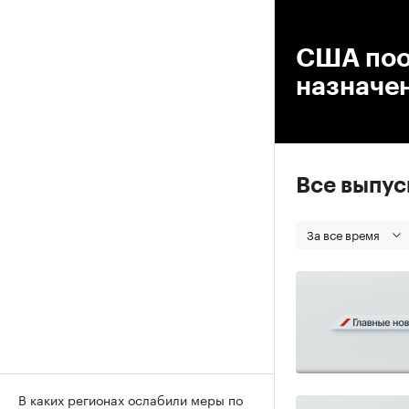
00
США поо
назначе
Все выпу
За все время
В каких регионах ослабили меры по