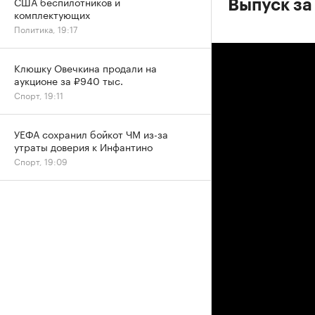
США беспилотников и
Выпуск за 
комплектующих
Политика, 19:17
Клюшку Овечкина продали на
аукционе за ₽940 тыс.
Спорт, 19:11
УЕФА сохранил бойкот ЧМ из-за
утраты доверия к Инфантино
Спорт, 19:09