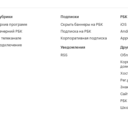
убрики
Подписки
РБК
рхив программ
Скрыть баннеры на РБК
iOS
ечерний РБК
Подписка на РБК
And
 телеканале
Корпоративная подписка
AppG
одключение
Уведомления
Дру
RSS
Обл
Кор
дом
Хос
Рег
Зна
Сайт
РБК
Шко