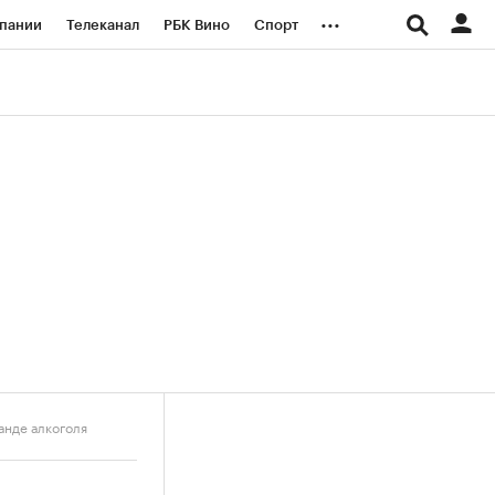
...
пании
Телеканал
РБК Вино
Спорт
ые проекты
Город
Стиль
Крипто
Спецпроекты СПб
логии и медиа
Финансы
анде алкоголя