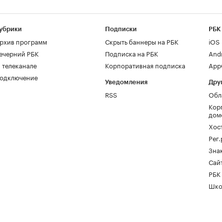
убрики
Подписки
РБК
рхив программ
Скрыть баннеры на РБК
iOS
ечерний РБК
Подписка на РБК
And
 телеканале
Корпоративная подписка
AppG
одключение
Уведомления
Дру
RSS
Обл
Кор
дом
Хос
Рег
Зна
Сайт
РБК
Шко