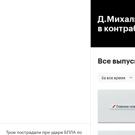
00
Д.Михаль
в контра
Все выпу
За все время
Трое пострадали при ударе БПЛА по