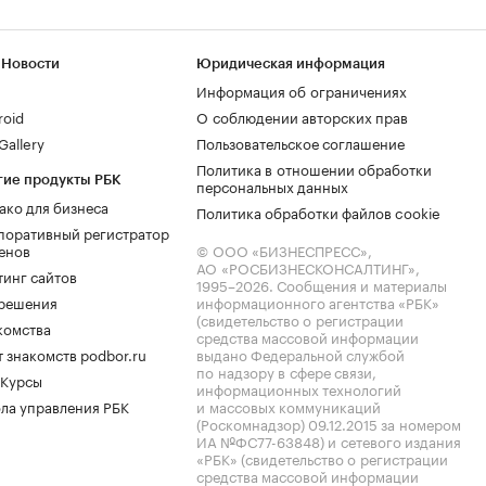
 Новости
Юридическая информация
Информация об ограничениях
roid
О соблюдении авторских прав
allery
Пользовательское соглашение
Политика в отношении обработки
гие продукты РБК
персональных данных
ако для бизнеса
Политика обработки файлов cookie
поративный регистратор
енов
© ООО «БИЗНЕСПРЕСС»,
АО «РОСБИЗНЕСКОНСАЛТИНГ»,
тинг сайтов
1995–2026
. Сообщения и материалы
.решения
информационного агентства «РБК»
(свидетельство о регистрации
комства
средства массовой информации
 знакомств podbor.ru
выдано Федеральной службой
по надзору в сфере связи,
 Курсы
информационных технологий
ла управления РБК
и массовых коммуникаций
(Роскомнадзор) 09.12.2015 за номером
ИА №ФС77-63848) и сетевого издания
«РБК» (свидетельство о регистрации
средства массовой информации