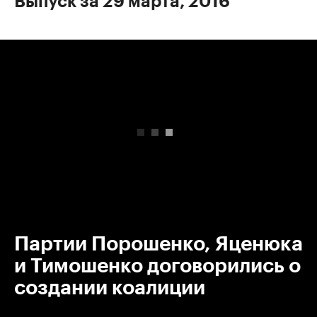
Выпуск за 29 марта, 2016
00:00
/
00:00
Партии Порошенко, Яценюка
и Тимошенко договорились о
создании коалиции