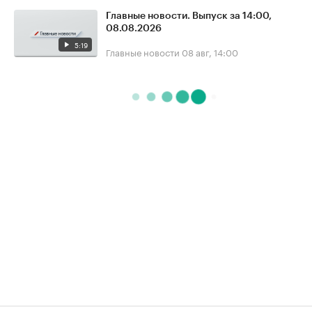
Главные новости. Выпуск за 14:00,
08.08.2026
5:19
Главные новости
08 авг, 14:00