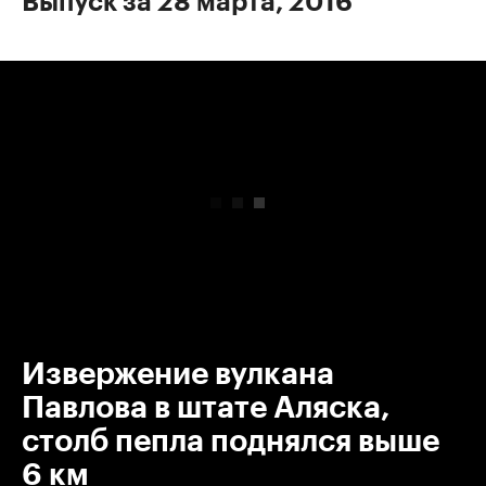
Выпуск за 28 марта, 2016
00:00
/
00:00
Извержение вулкана
Павлова в штате Аляска,
столб пепла поднялся выше
6 км