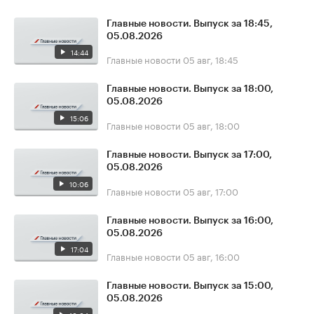
Главные новости. Выпуск за 18:45,
05.08.2026
14:44
Главные новости
05 авг, 18:45
Главные новости. Выпуск за 18:00,
05.08.2026
15:06
Главные новости
05 авг, 18:00
Главные новости. Выпуск за 17:00,
05.08.2026
10:06
Главные новости
05 авг, 17:00
Главные новости. Выпуск за 16:00,
05.08.2026
17:04
Главные новости
05 авг, 16:00
Главные новости. Выпуск за 15:00,
05.08.2026