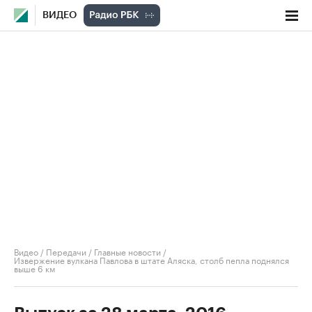
ВИДЕО
Видео
/
Передачи
/
Главные новости
/
Извержение вулкана Павлова в штате Аляска, столб пепла поднялся
выше 6 км