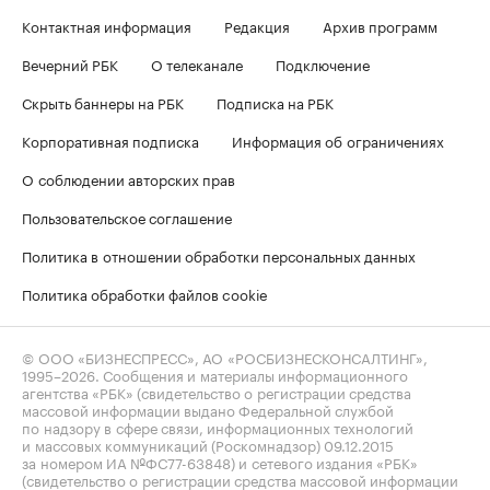
Контактная информация
Редакция
Архив программ
Вечерний РБК
О телеканале
Подключение
Скрыть баннеры на РБК
Подписка на РБК
Корпоративная подписка
Информация об ограничениях
О соблюдении авторских прав
Пользовательское соглашение
Политика в отношении обработки персональных данных
Политика обработки файлов cookie
© ООО «БИЗНЕСПРЕСС», АО «РОСБИЗНЕСКОНСАЛТИНГ»,
1995–2026
. Сообщения и материалы информационного
агентства «РБК» (свидетельство о регистрации средства
массовой информации выдано Федеральной службой
по надзору в сфере связи, информационных технологий
и массовых коммуникаций (Роскомнадзор) 09.12.2015
за номером ИА №ФС77-63848) и сетевого издания «РБК»
(свидетельство о регистрации средства массовой информации