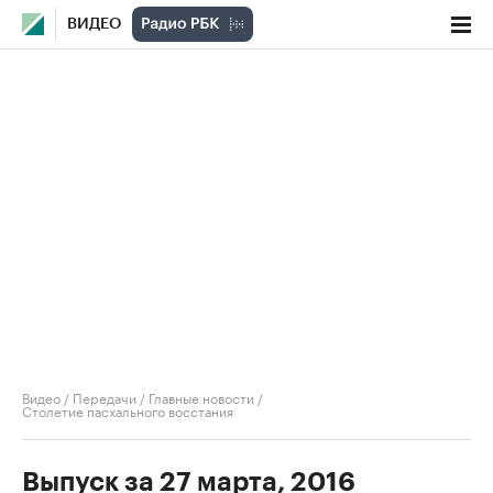
ВИДЕО
Видео
/
Передачи
/
Главные новости
/
Столетие пасхального восстания
Выпуск за 27 марта, 2016