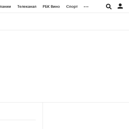
...
пании
Телеканал
РБК Вино
Спорт
ые проекты
Город
Стиль
Крипто
Спецпроекты СПб
логии и медиа
Финансы