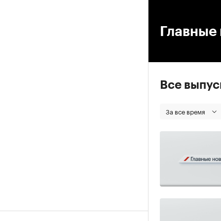
00
Главные
Все выпу
За все время