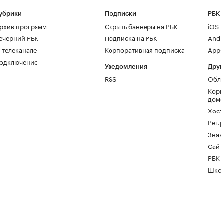
убрики
Подписки
РБК
рхив программ
Скрыть баннеры на РБК
iOS
ечерний РБК
Подписка на РБК
And
 телеканале
Корпоративная подписка
AppG
одключение
Уведомления
Дру
RSS
Обл
Кор
дом
Хос
Рег
Зна
Сайт
РБК
Шко