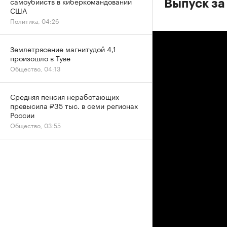
самоубийств в киберкомандовании
Выпуск за
США
Политика, 04:26
Землетрясение магнитудой 4,1
произошло в Туве
Общество, 04:13
Средняя пенсия неработающих
превысила ₽35 тыс. в семи регионах
России
Общество, 03:55