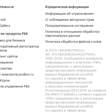
 Новости
Юридическая информация
Информация об ограничениях
roid
О соблюдении авторских прав
allery
Пользовательское соглашение
Политика в отношении обработки
гие продукты РБК
персональных данных
ако для бизнеса
Политика обработки файлов cookie
поративный регистратор
енов
© ООО «БИЗНЕСПРЕСС»,
АО «РОСБИЗНЕСКОНСАЛТИНГ»,
тинг сайтов
1995–2026
. Сообщения и материалы
.решения
информационного агентства «РБК»
(свидетельство о регистрации
комства
средства массовой информации
 знакомств podbor.ru
выдано Федеральной службой
по надзору в сфере связи,
 Курсы
информационных технологий
ла управления РБК
и массовых коммуникаций
(Роскомнадзор) 09.12.2015 за номером
ИА №ФС77-63848) и сетевого издания
«РБК» (свидетельство о регистрации
средства массовой информации
выдано Федеральной службой
по надзору в сфере связи,