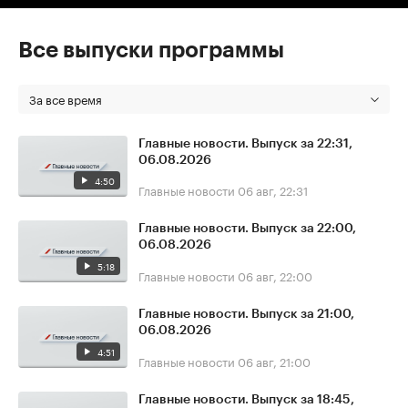
Все выпуски программы
За все время
Главные новости. Выпуск за 22:31,
06.08.2026
4:50
Главные новости
06 авг, 22:31
Главные новости. Выпуск за 22:00,
06.08.2026
5:18
Главные новости
06 авг, 22:00
Главные новости. Выпуск за 21:00,
06.08.2026
4:51
Главные новости
06 авг, 21:00
Главные новости. Выпуск за 18:45,