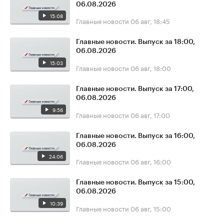
06.08.2026
15:08
Главные новости
06 авг, 18:45
Главные новости. Выпуск за 18:00,
06.08.2026
15:03
Главные новости
06 авг, 18:00
Главные новости. Выпуск за 17:00,
06.08.2026
9:56
Главные новости
06 авг, 17:00
Главные новости. Выпуск за 16:00,
06.08.2026
24:06
Главные новости
06 авг, 16:00
Главные новости. Выпуск за 15:00,
06.08.2026
10:39
Главные новости
06 авг, 15:00