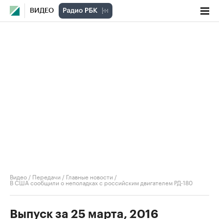
ВИДЕО
Видео
/
Передачи
/
Главные новости
/
В США сообщили о неполадках с российским двигателем РД-180
Выпуск за 25 марта, 2016