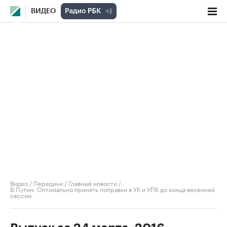
ВИДЕО
Видео
/
Передачи
/
Главные новости
/
В.Путин: Оптимально принять поправки в УК и УПК до конца весенней
сессии