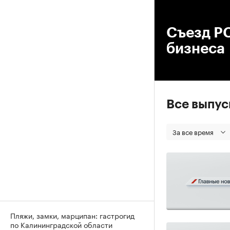
00
Съезд Р
бизнеса
Все выпу
За все время
Пляжи, замки, марципан: гастрогид
по Калининградской области