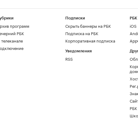
убрики
Подписки
РБК
рхив программ
Скрыть баннеры на РБК
iOS
ечерний РБК
Подписка на РБК
And
 телеканале
Корпоративная подписка
AppG
одключение
Уведомления
Дру
RSS
Обл
Кор
дом
Хос
Рег
Зна
Сайт
РБК
Шко