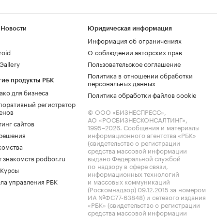
 Новости
Юридическая информация
Информация об ограничениях
roid
О соблюдении авторских прав
allery
Пользовательское соглашение
Политика в отношении обработки
гие продукты РБК
персональных данных
ако для бизнеса
Политика обработки файлов cookie
поративный регистратор
енов
© ООО «БИЗНЕСПРЕСС»,
АО «РОСБИЗНЕСКОНСАЛТИНГ»,
тинг сайтов
1995–2026
. Сообщения и материалы
.решения
информационного агентства «РБК»
(свидетельство о регистрации
комства
средства массовой информации
 знакомств podbor.ru
выдано Федеральной службой
по надзору в сфере связи,
 Курсы
информационных технологий
ла управления РБК
и массовых коммуникаций
(Роскомнадзор) 09.12.2015 за номером
ИА №ФС77-63848) и сетевого издания
«РБК» (свидетельство о регистрации
средства массовой информации