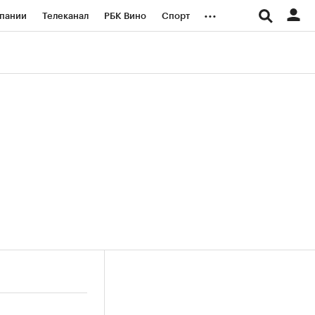
...
пании
Телеканал
РБК Вино
Спорт
ые проекты
Город
Стиль
Крипто
Спецпроекты СПб
логии и медиа
Финансы