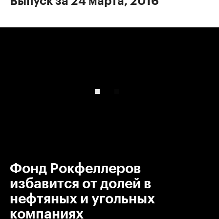
Выпуск за 24 марта, 2016
00:00
/
00:00
Фонд Рокфеллеров
избавится от долей в
нефтяных и угольных
компаниях