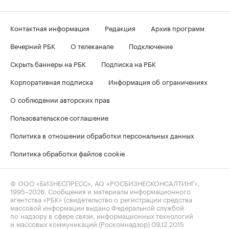
Контактная информация
Редакция
Архив программ
Вечерний РБК
О телеканале
Подключение
Скрыть баннеры на РБК
Подписка на РБК
Корпоративная подписка
Информация об ограничениях
О соблюдении авторских прав
Пользовательское соглашение
Политика в отношении обработки персональных данных
Политика обработки файлов cookie
© ООО «БИЗНЕСПРЕСС», АО «РОСБИЗНЕСКОНСАЛТИНГ»,
1995–2026
. Сообщения и материалы информационного
агентства «РБК» (свидетельство о регистрации средства
массовой информации выдано Федеральной службой
по надзору в сфере связи, информационных технологий
и массовых коммуникаций (Роскомнадзор) 09.12.2015