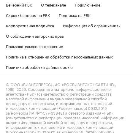
Вечерний РБК
О телеканале
Подключение
Скрыть баннеры на РБК
Подписка на РБК
Корпоративная подписка
Информация об ограничениях
О соблюдении авторских прав
Пользовательское соглашение
Политика в отношении обработки персональных данных
Политика обработки файлов cookie
© ООО «БИЗНЕСПРЕСС», АО «РОСБИЗНЕСКОНСАЛТИНГ»,
1995–2026
. Сообщения и материалы информационного
агентства «РБК» (свидетельство о регистрации средства
массовой информации выдано Федеральной службой
по надзору в сфере связи, информационных технологий
и массовых коммуникаций (Роскомнадзор) 09.12.2015
за номером ИА №ФС77-63848) и сетевого издания «РБК»
(свидетельство о регистрации средства массовой информации
выдано Федеральной службой по надзору в сфере связи,
информационных технологий и массовых коммуникаций
(Роскомнадзор) 03.12.2021 за номером ЭЛ №ФС77-82385)