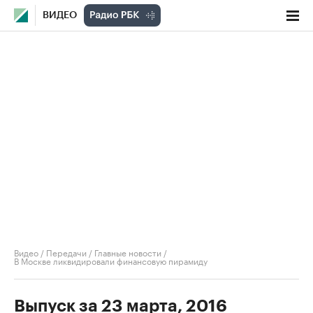
ВИДЕО
Видео
/
Передачи
/
Главные новости
/
В Москве ликвидировали финансовую пирамиду
Выпуск за 23 марта, 2016