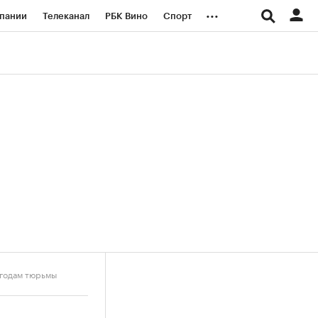
...
пании
Телеканал
РБК Вино
Спорт
ые проекты
Город
Стиль
Крипто
Спецпроекты СПб
логии и медиа
Финансы
 годам тюрьмы