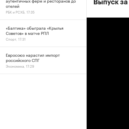
аутентичных ферм и ресторанов до
Выпуск за
отелей
РБК и РСХБ, 17:35
«Балтика» обыграла «Крылья
Советов» в матче РПЛ
Спорт, 17:31
Евросоюз нарастил импорт
российского СПГ
Экономика, 17:29