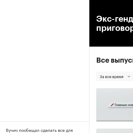
00
Экс-ген
приговор
Все выпу
За все время
Вучич пообещал сделать все для