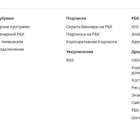
убрики
Подписки
РБК
рхив программ
Скрыть баннеры на РБК
iOS
ечерний РБК
Подписка на РБК
And
 телеканале
Корпоративная подписка
AppG
одключение
Уведомления
Дру
RSS
Обл
Кор
дом
Хос
Рег
Зна
Сайт
РБК
Шко