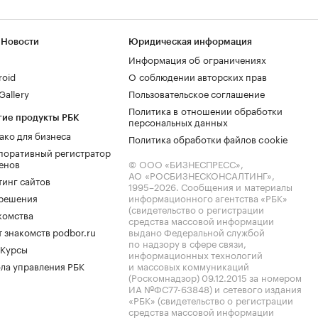
 Новости
Юридическая информация
Информация об ограничениях
roid
О соблюдении авторских прав
allery
Пользовательское соглашение
Политика в отношении обработки
гие продукты РБК
персональных данных
ако для бизнеса
Политика обработки файлов cookie
поративный регистратор
енов
© ООО «БИЗНЕСПРЕСС»,
АО «РОСБИЗНЕСКОНСАЛТИНГ»,
тинг сайтов
1995–2026
. Сообщения и материалы
.решения
информационного агентства «РБК»
(свидетельство о регистрации
комства
средства массовой информации
 знакомств podbor.ru
выдано Федеральной службой
по надзору в сфере связи,
 Курсы
информационных технологий
ла управления РБК
и массовых коммуникаций
(Роскомнадзор) 09.12.2015 за номером
ИА №ФС77-63848) и сетевого издания
«РБК» (свидетельство о регистрации
средства массовой информации