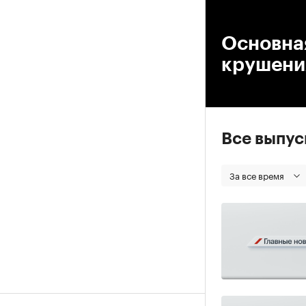
00
Основная
крушени
Все выпу
За все время