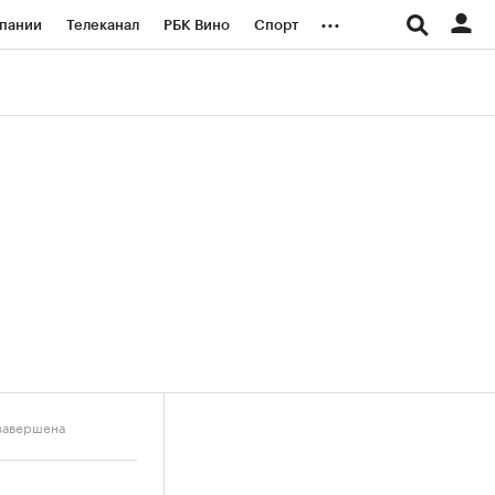
...
пании
Телеканал
РБК Вино
Спорт
ые проекты
Город
Стиль
Крипто
Спецпроекты СПб
логии и медиа
Финансы
 завершена