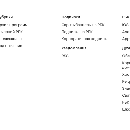
убрики
Подписки
РБК
рхив программ
Скрыть баннеры на РБК
iOS
ечерний РБК
Подписка на РБК
And
 телеканале
Корпоративная подписка
AppG
одключение
Уведомления
Дру
RSS
Обл
Кор
дом
Хос
Рег
Зна
Сайт
РБК
Шко