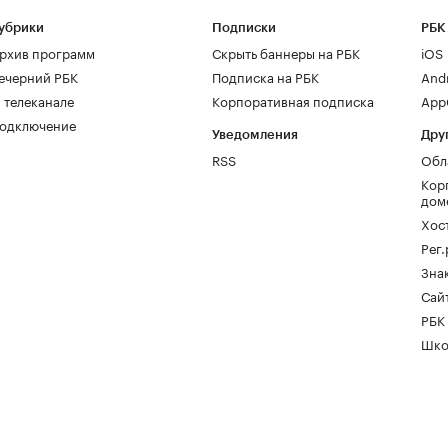
убрики
Подписки
РБК
рхив программ
Скрыть баннеры на РБК
iOS
ечерний РБК
Подписка на РБК
And
 телеканале
Корпоративная подписка
AppG
одключение
Уведомления
Дру
RSS
Обл
Кор
дом
Хос
Рег
Зна
Сайт
РБК
Шко