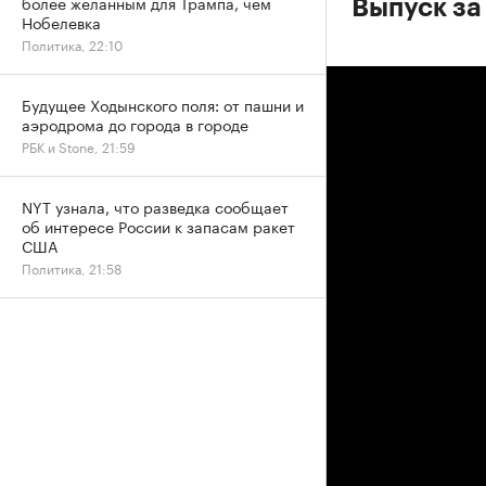
более желанным для Трампа, чем
Выпуск за
Нобелевка
Политика, 22:10
Будущее Ходынского поля: от пашни и
аэродрома до города в городе
РБК и Stone, 21:59
NYT узнала, что разведка сообщает
об интересе России к запасам ракет
США
Политика, 21:58