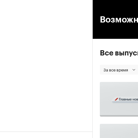
00
Возможн
Все выпу
За все время