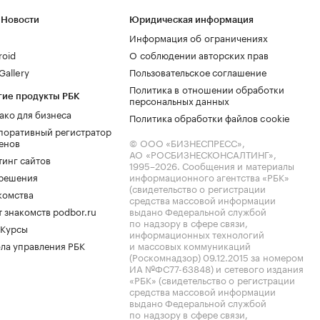
 Новости
Юридическая информация
Информация об ограничениях
roid
О соблюдении авторских прав
allery
Пользовательское соглашение
Политика в отношении обработки
гие продукты РБК
персональных данных
ако для бизнеса
Политика обработки файлов cookie
поративный регистратор
енов
© ООО «БИЗНЕСПРЕСС»,
АО «РОСБИЗНЕСКОНСАЛТИНГ»,
тинг сайтов
1995–2026
. Сообщения и материалы
.решения
информационного агентства «РБК»
(свидетельство о регистрации
комства
средства массовой информации
 знакомств podbor.ru
выдано Федеральной службой
по надзору в сфере связи,
 Курсы
информационных технологий
ла управления РБК
и массовых коммуникаций
(Роскомнадзор) 09.12.2015 за номером
ИА №ФС77-63848) и сетевого издания
«РБК» (свидетельство о регистрации
средства массовой информации
выдано Федеральной службой
по надзору в сфере связи,