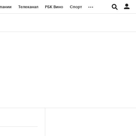
...
пании
Телеканал
РБК Вино
Спорт
ые проекты
Город
Стиль
Крипто
Спецпроекты СПб
логии и медиа
Финансы