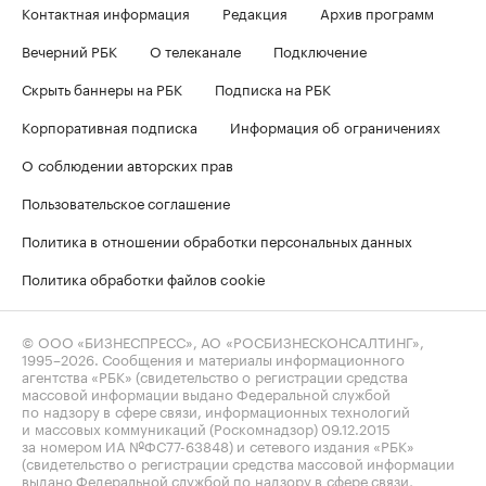
Контактная информация
Редакция
Архив программ
Вечерний РБК
О телеканале
Подключение
Скрыть баннеры на РБК
Подписка на РБК
Корпоративная подписка
Информация об ограничениях
О соблюдении авторских прав
Пользовательское соглашение
Политика в отношении обработки персональных данных
Политика обработки файлов cookie
© ООО «БИЗНЕСПРЕСС», АО «РОСБИЗНЕСКОНСАЛТИНГ»,
1995–2026
. Сообщения и материалы информационного
агентства «РБК» (свидетельство о регистрации средства
массовой информации выдано Федеральной службой
по надзору в сфере связи, информационных технологий
и массовых коммуникаций (Роскомнадзор) 09.12.2015
за номером ИА №ФС77-63848) и сетевого издания «РБК»
(свидетельство о регистрации средства массовой информации
выдано Федеральной службой по надзору в сфере связи,