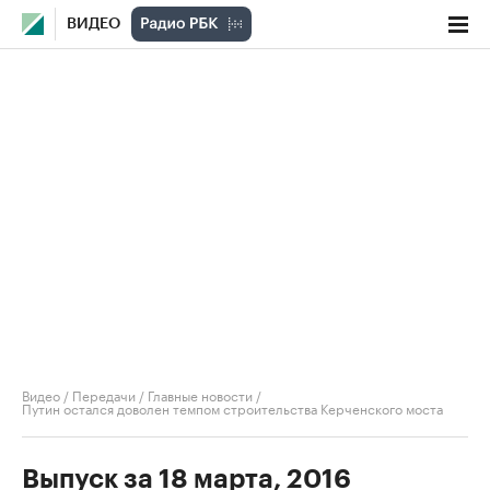
ВИДЕО
Видео
/
Передачи
/
Главные новости
/
Путин остался доволен темпом строительства Керченского моста
Выпуск за 18 марта, 2016