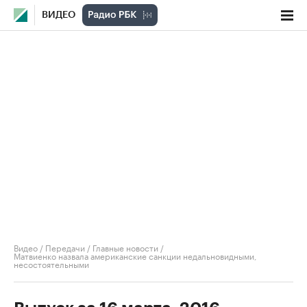
ВИДЕО
Видео
/
Передачи
/
Главные новости
/
Матвиенко назвала американские санкции недальновидными,
несостоятельными