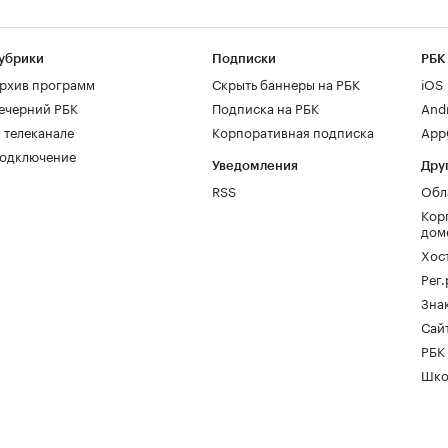
убрики
Подписки
РБК
рхив программ
Скрыть баннеры на РБК
iOS
ечерний РБК
Подписка на РБК
And
 телеканале
Корпоративная подписка
AppG
одключение
Уведомления
Дру
RSS
Обл
Кор
дом
Хос
Рег
Зна
Сайт
РБК
Шко