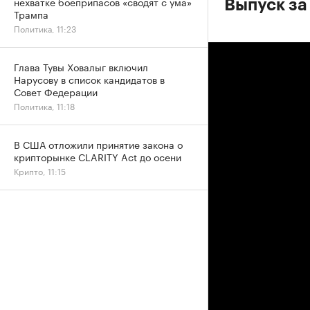
нехватке боеприпасов «сводят с ума»
Выпуск за
Трампа
Политика, 11:23
Глава Тувы Ховалыг включил
Нарусову в список кандидатов в
Совет Федерации
Политика, 11:18
В США отложили принятие закона о
крипторынке CLARITY Act до осени
Крипто, 11:15