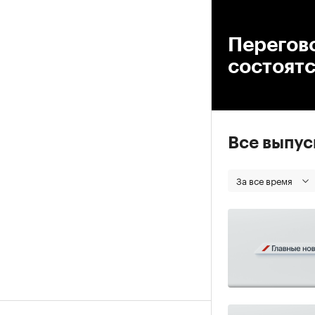
00
Перегов
состоятс
Все выпу
За все время