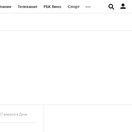
...
пании
Телеканал
РБК Вино
Спорт
ые проекты
Город
Стиль
Крипто
Спецпроекты СПб
логии и медиа
Финансы
7 апреля в Дохе