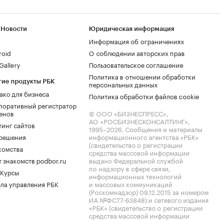
 Новости
Юридическая информация
Информация об ограничениях
roid
О соблюдении авторских прав
allery
Пользовательское соглашение
Политика в отношении обработки
гие продукты РБК
персональных данных
ако для бизнеса
Политика обработки файлов cookie
поративный регистратор
енов
© ООО «БИЗНЕСПРЕСС»,
АО «РОСБИЗНЕСКОНСАЛТИНГ»,
тинг сайтов
1995–2026
. Сообщения и материалы
.решения
информационного агентства «РБК»
(свидетельство о регистрации
комства
средства массовой информации
 знакомств podbor.ru
выдано Федеральной службой
по надзору в сфере связи,
 Курсы
информационных технологий
ла управления РБК
и массовых коммуникаций
(Роскомнадзор) 09.12.2015 за номером
ИА №ФС77-63848) и сетевого издания
«РБК» (свидетельство о регистрации
средства массовой информации