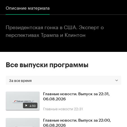
Описание материала
Президентская гонка в США. Эксперт о
перспективах Трампа и Клинтон
Все выпуски программы
За все время
Главные новости. Выпуск за 22:31,
06.08.2026
4:50
Главные новости
22:31
Главные новости. Выпуск за 22:00,
06.08.2026