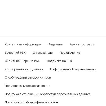
Контактная информация
Редакция
Архив программ
Вечерний РБК
О телеканале
Подключение
Скрыть баннеры на РБК
Подписка на РБК
Корпоративная подписка
Информация об ограничениях
О соблюдении авторских прав
Пользовательское соглашение
Политика в отношении обработки персональных данных
Политика обработки файлов cookie