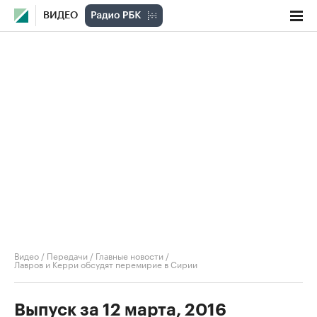
ВИДЕО
Видео
/
Передачи
/
Главные новости
/
Лавров и Керри обсудят перемирие в Сирии
Выпуск за 12 марта, 2016