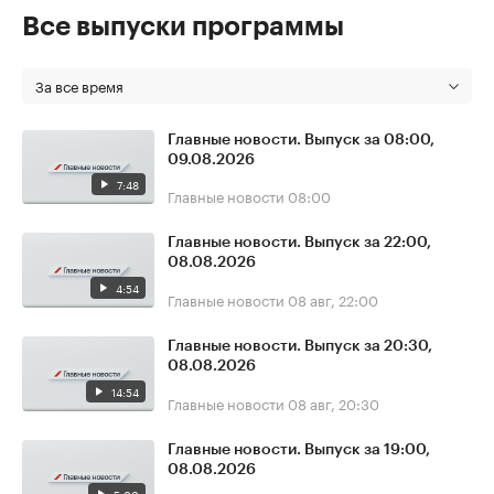
Все выпуски программы
За все время
Главные новости. Выпуск за 08:00,
09.08.2026
7:48
Главные новости
08:00
Главные новости. Выпуск за 22:00,
08.08.2026
4:54
Главные новости
08 авг, 22:00
Главные новости. Выпуск за 20:30,
08.08.2026
14:54
Главные новости
08 авг, 20:30
Главные новости. Выпуск за 19:00,
08.08.2026