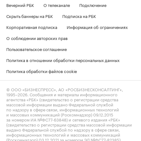
Вечерний РБК
О телеканале
Подключение
Скрыть баннеры на РБК
Подписка на РБК
Корпоративная подписка
Информация об ограничениях
О соблюдении авторских прав
Пользовательское соглашение
Политика в отношении обработки персональных данных
Политика обработки файлов cookie
© ООО «БИЗНЕСПРЕСС», АО «РОСБИЗНЕСКОНСАЛТИНГ»,
1995–2026
. Сообщения и материалы информационного
агентства «РБК» (свидетельство о регистрации средства
массовой информации выдано Федеральной службой
по надзору в сфере связи, информационных технологий
и массовых коммуникаций (Роскомнадзор) 09.12.2015
за номером ИА №ФС77-63848) и сетевого издания «РБК»
(свидетельство о регистрации средства массовой информации
выдано Федеральной службой по надзору в сфере связи,
информационных технологий и массовых коммуникаций
(Роскомнадзор) 03.12.2021 за номером ЭЛ №ФС77-82385)