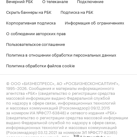
Вечерний РБК
О телеканале
Подключение
Скрыть баннеры на РБК
Подписка на РБК
Корпоративная подписка
Информация об ограничениях
О соблюдении авторских прав
Пользовательское соглашение
Политика в отношении обработки персональных данных
Политика обработки файлов cookie
© ООО «БИЗНЕСПРЕСС», АО «РОСБИЗНЕСКОНСАЛТИНГ»,
1995–2026
. Сообщения и материалы информационного
агентства «РБК» (свидетельство о регистрации средства
массовой информации выдано Федеральной службой
по надзору в сфере связи, информационных технологий
и массовых коммуникаций (Роскомнадзор) 09.12.2015
за номером ИА №ФС77-63848) и сетевого издания «РБК»
(свидетельство о регистрации средства массовой информации
выдано Федеральной службой по надзору в сфере связи,
информационных технологий и массовых коммуникаций
(Роскомнадзор) 03.12.2021 за номером ЭЛ №ФС77-82385)
сопровождаются пометкой «РБК».
letters@rbc.ru
18+