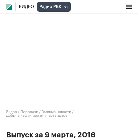
ВИДЕО
Видео
/
Передачи
/
Главные новости
/
Добыча нефти может упасть вдвое
Выпуск за 9 марта, 2016