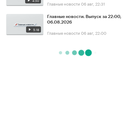
4:50
Главные новости
06 авг, 22:31
Главные новости. Выпуск за 22:00,
06.08.2026
5:18
Главные новости
06 авг, 22:00