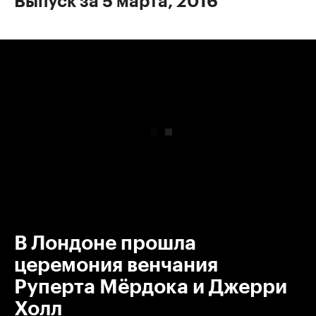
Выпуск за 5 марта, 2016
00:00
/
00:00
В Лондоне прошла
церемония венчания
Руперта Мёрдока и Джерри
Холл