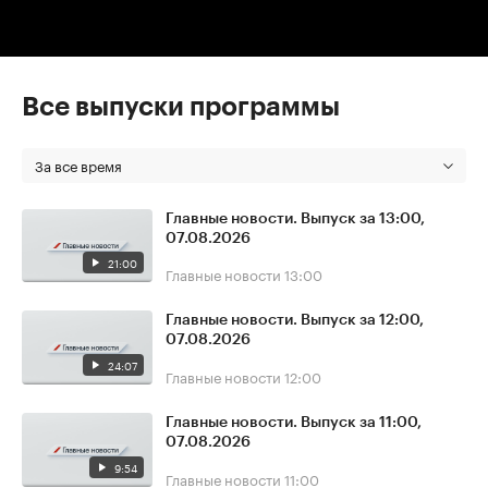
Все выпуски программы
За все время
Главные новости. Выпуск за 13:00,
07.08.2026
21:00
Главные новости
13:00
Главные новости. Выпуск за 12:00,
07.08.2026
24:07
Главные новости
12:00
Главные новости. Выпуск за 11:00,
07.08.2026
9:54
Главные новости
11:00