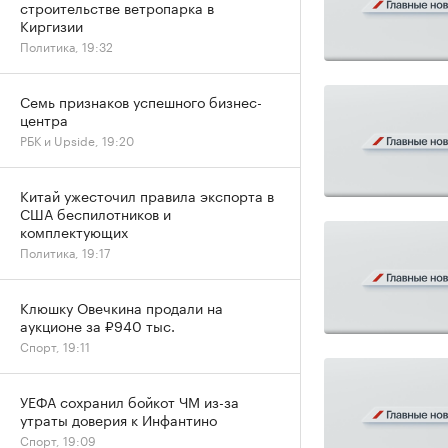
строительстве ветропарка в
Киргизии
Политика, 19:32
Семь признаков успешного бизнес-
центра
РБК и Upside, 19:20
Китай ужесточил правила экспорта в
США беспилотников и
комплектующих
Политика, 19:17
Клюшку Овечкина продали на
аукционе за ₽940 тыс.
Спорт, 19:11
УЕФА сохранил бойкот ЧМ из-за
утраты доверия к Инфантино
Спорт, 19:09