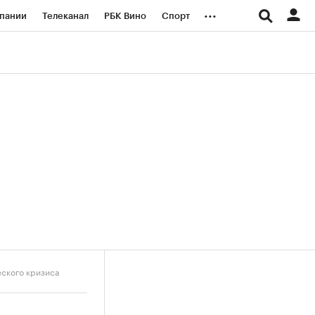
...
пании
Телеканал
РБК Вино
Спорт
ые проекты
Город
Стиль
Крипто
Спецпроекты СПб
логии и медиа
Финансы
ского кризиса