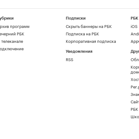
убрики
Подписки
РБК
рхив программ
Скрыть баннеры на РБК
iOS
ечерний РБК
Подписка на РБК
And
 телеканале
Корпоративная подписка
AppG
одключение
Уведомления
Дру
RSS
Обл
Кор
дом
Хос
Рег
Зна
Сайт
РБК
Шко