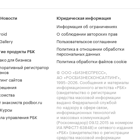
 Новости
Юридическая информация
Информация об ограничениях
roid
О соблюдении авторских прав
allery
Пользовательское соглашение
Политика в отношении обработки
гие продукты РБК
персональных данных
ако для бизнеса
Политика обработки файлов cookie
поративный регистратор
енов
© ООО «БИЗНЕСПРЕСС»,
АО «РОСБИЗНЕСКОНСАЛТИНГ»,
тинг сайтов
1995–2026
. Сообщения и материалы
.решения
информационного агентства «РБК»
(свидетельство о регистрации
комства
средства массовой информации
 знакомств podbor.ru
выдано Федеральной службой
по надзору в сфере связи,
 Курсы
информационных технологий
ла управления РБК
и массовых коммуникаций
(Роскомнадзор) 09.12.2015 за номером
ИА №ФС77-63848) и сетевого издания
«РБК» (свидетельство о регистрации
средства массовой информации