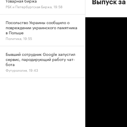
товарная биржа
Выпуск за
РБК и Петербургская Биржа, 19:58
Посольство Украины сообщило о
повреждении украинского памятника
в Польше
Политика, 19:55
Бывший сотрудник Google запустил
сервис, пародирующий работу чат-
бота
Футурология, 19:43