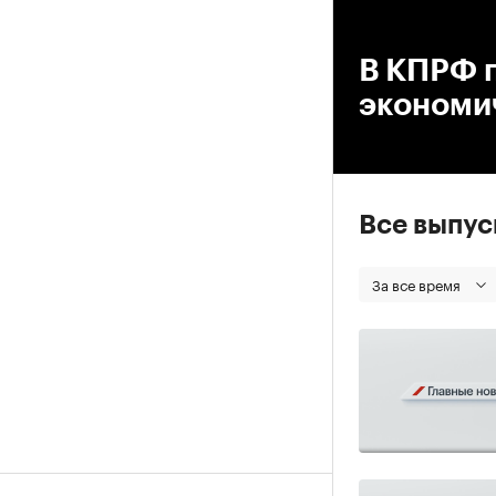
00
В КПРФ 
экономи
Все выпу
За все время