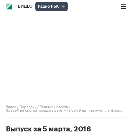
ВИДЕО
Видео
/
Передачи
/
Главные новости
/
SpaceX не смогла посадить ракету Falcon 9 на плавучую платформу
Выпуск за 5 марта, 2016