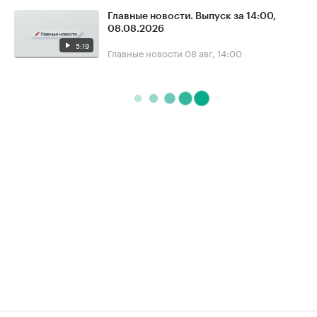
Главные новости. Выпуск за 14:00,
08.08.2026
5:19
Главные новости
08 авг, 14:00