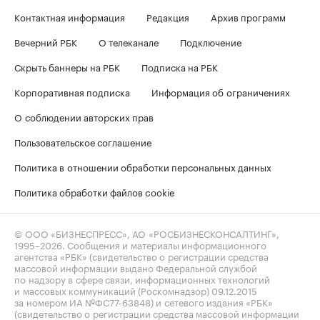
Контактная информация
Редакция
Архив программ
Вечерний РБК
О телеканале
Подключение
Скрыть баннеры на РБК
Подписка на РБК
Корпоративная подписка
Информация об ограничениях
О соблюдении авторских прав
Пользовательское соглашение
Политика в отношении обработки персональных данных
Политика обработки файлов cookie
© ООО «БИЗНЕСПРЕСС», АО «РОСБИЗНЕСКОНСАЛТИНГ»,
1995–2026
. Сообщения и материалы информационного
агентства «РБК» (свидетельство о регистрации средства
массовой информации выдано Федеральной службой
по надзору в сфере связи, информационных технологий
и массовых коммуникаций (Роскомнадзор) 09.12.2015
за номером ИА №ФС77-63848) и сетевого издания «РБК»
(свидетельство о регистрации средства массовой информации