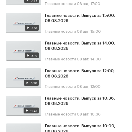
5:23
Главные новости
08 авг, 17:00
Главные новости. Выпуск за 15:00,
08.08.2026
4:51
Главные новости
08 авг, 15:00
Главные новости. Выпуск за 14:00,
08.08.2026
5:19
Главные новости
08 авг, 14:00
Главные новости. Выпуск за 12:00,
08.08.2026
6:50
Главные новости
08 авг, 12:00
Главные новости. Выпуск за 10:36,
08.08.2026
11:43
Главные новости
08 авг, 10:36
Главные новости. Выпуск за 10:00,
08.08.2026