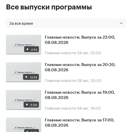
Все выпуски программы
За все время
Главные новости. Выпуск за 22:00,
08.08.2026
4:54
Главные новости
08 авг, 22:00
Главные новости. Выпуск за 20:30,
08.08.2026
14:54
Главные новости
08 авг, 20:30
Главные новости. Выпуск за 19:00,
08.08.2026
5:00
Главные новости
08 авг, 19:00
Главные новости. Выпуск за 17:00,
08.08.2026