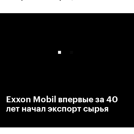
00:00
/
00:00
Exxon Mobil впервые за 40
лет начал экспорт сырья