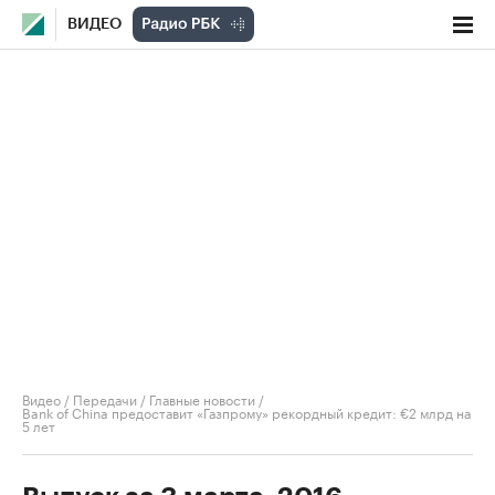
ВИДЕО
Видео
/
Передачи
/
Главные новости
/
Bank of Сhina предоставит «Газпрому» рекордный кредит: €2 млрд на
5 лет