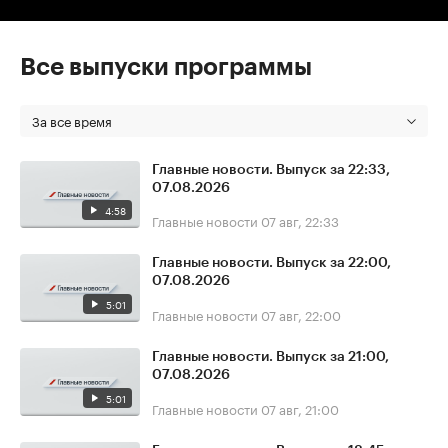
Все выпуски программы
За все время
Главные новости. Выпуск за 22:33,
07.08.2026
4:58
Главные новости
07 авг, 22:33
Главные новости. Выпуск за 22:00,
07.08.2026
5:01
Главные новости
07 авг, 22:00
Главные новости. Выпуск за 21:00,
07.08.2026
5:01
Главные новости
07 авг, 21:00