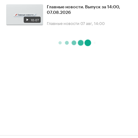
Главные новости. Выпуск за 14:00,
07.08.2026
10:07
Главные новости
07 авг, 14:00