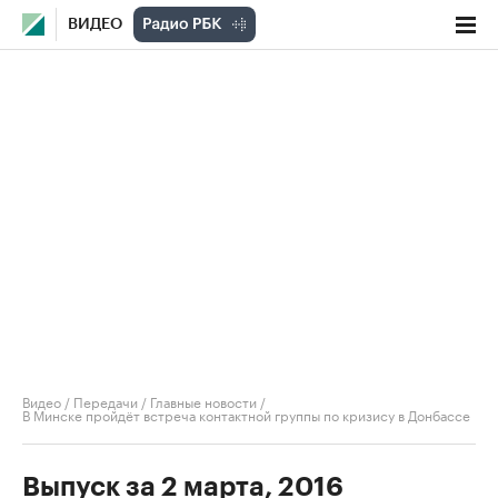
ВИДЕО
Видео
/
Передачи
/
Главные новости
/
В Минске пройдёт встреча контактной группы по кризису в Донбассе
Выпуск за 2 марта, 2016