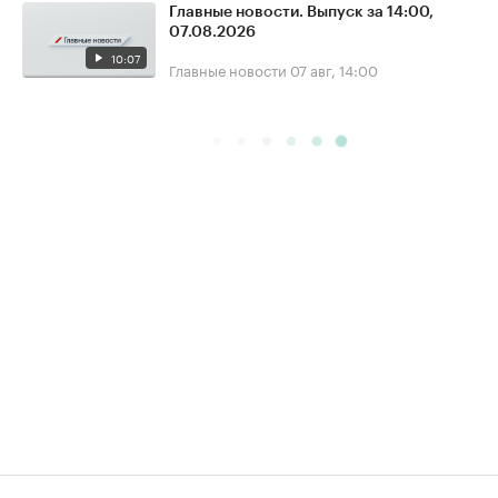
Главные новости. Выпуск за 14:00,
07.08.2026
10:07
Главные новости
07 авг, 14:00