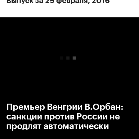
Выпуск за 29 февраля, 2016
00:00
/
00:00
Премьер Венгрии В.Орбан:
санкции против России не
продлят автоматически