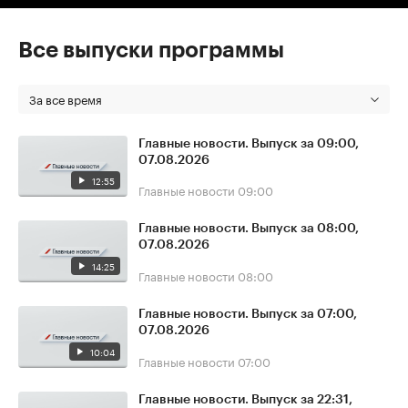
Все выпуски программы
За все время
Главные новости. Выпуск за 09:00,
07.08.2026
12:55
Главные новости
09:00
Главные новости. Выпуск за 08:00,
07.08.2026
14:25
Главные новости
08:00
Главные новости. Выпуск за 07:00,
07.08.2026
10:04
Главные новости
07:00
Главные новости. Выпуск за 22:31,