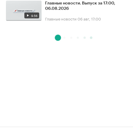
Главные новости. Выпуск за 17:00,
06.08.2026
9:56
Главные новости
06 авг, 17:00