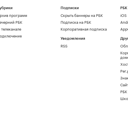
убрики
Подписки
РБК
рхив программ
Скрыть баннеры на РБК
iOS
ечерний РБК
Подписка на РБК
And
 телеканале
Корпоративная подписка
AppG
одключение
Уведомления
Дру
RSS
Обл
Кор
дом
Хос
Рег
Зна
Сайт
РБК
Шко