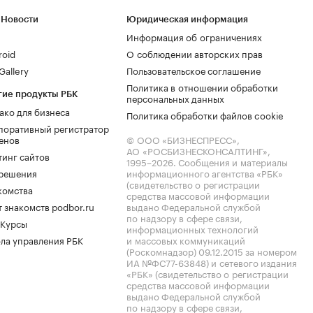
 Новости
Юридическая информация
Информация об ограничениях
roid
О соблюдении авторских прав
allery
Пользовательское соглашение
Политика в отношении обработки
гие продукты РБК
персональных данных
ако для бизнеса
Политика обработки файлов cookie
поративный регистратор
енов
© ООО «БИЗНЕСПРЕСС»,
АО «РОСБИЗНЕСКОНСАЛТИНГ»,
тинг сайтов
1995–2026
. Сообщения и материалы
.решения
информационного агентства «РБК»
(свидетельство о регистрации
комства
средства массовой информации
 знакомств podbor.ru
выдано Федеральной службой
по надзору в сфере связи,
 Курсы
информационных технологий
ла управления РБК
и массовых коммуникаций
(Роскомнадзор) 09.12.2015 за номером
ИА №ФС77-63848) и сетевого издания
«РБК» (свидетельство о регистрации
средства массовой информации
выдано Федеральной службой
по надзору в сфере связи,