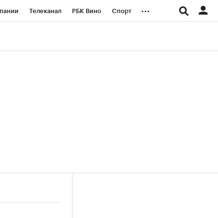
...
пании
Телеканал
РБК Вино
Спорт
ые проекты
Город
Стиль
Крипто
Спецпроекты СПб
логии и медиа
Финансы