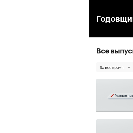
00
Годовщи
Все выпу
За все время