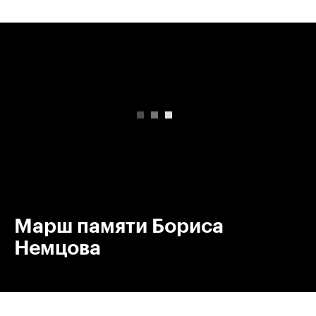
00:00
/
00:00
Марш памяти Бориса
Немцова