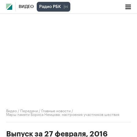
ВИДЕО
Видео
/
Передачи
/
Главные новости
/
Марш памяти Бориса Немцова: настроения участников шествия
Выпуск за 27 февраля, 2016