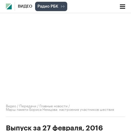
ВИДЕО
Видео
/
Передачи
/
Главные новости
/
Марш памяти Бориса Немцова: настроения участников шествия
Выпуск за 27 февраля, 2016